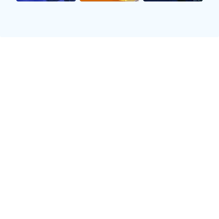
足球比分与数据分析
在足球领域，我们覆盖了从世界杯、欧洲杯等国际大赛到
英超、西甲、意甲、德甲、法甲等顶级国内联赛的全方位
数据。通过我们的平台，您可以查看实时的比赛进程、历
史交锋记录、球队近期状态以及详细的战术统计。这些数
据对于理解比赛走势和评估球队实力至关重要。
篮球赛事与NBA专区
对于篮球爱好者，特别是关注NBA的用户，我们提供了详
尽的常规赛及季后赛数据。包括球员得分、篮板、助攻等
个人技术统计，以及球队的攻防效率值。此外，CBA及其
他国际篮球联赛的数据也在我们的监控范围内，满足多元
化观赛需求。
赛程安排与积分榜
为了帮助球迷更好地规划观赛时间，我们整理了清晰的赛