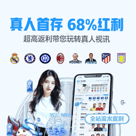
球探体育
足球即时比分
查看更多 >
英超
西甲
意甲
德甲
欧冠
中超
世界杯
曼城
2 - 1
88'
利物浦
皇马
1 - 0
HT
巴萨
拜仁
3 - 2
FT
多特蒙德
巴黎
0 - 0