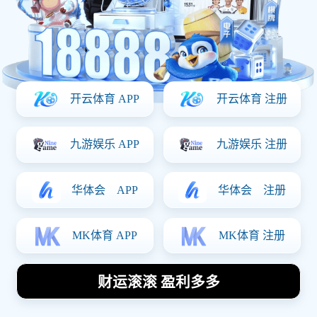
12:30
马赛
篮球即时比分
查看更多 >
NBA
CBA
欧冠
湖人
102 - 98
Q4 02:14
勇士
凯尔特人
110 -
105
Final
篮网
今日重点赛程